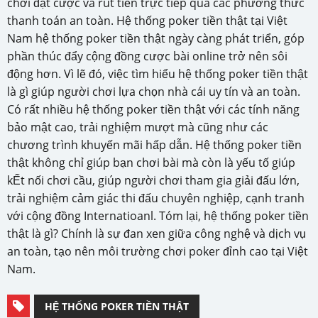
chơi đặt cược và rút tiền trực tiếp qua các phương thức
thanh toán an toàn. Hệ thống poker tiền thật tại Việt
Nam hệ thống poker tiền thật ngày càng phát triển, góp
phần thúc đẩy cộng đồng cược bài online trở nên sôi
động hơn. Vì lẽ đó, việc tìm hiểu hệ thống poker tiền thật
là gì giúp người chơi lựa chọn nhà cái uy tín và an toàn.
Có rất nhiều hệ thống poker tiền thật với các tính năng
bảo mật cao, trải nghiệm mượt mà cũng như các
chương trình khuyến mãi hấp dẫn. Hệ thống poker tiền
thật không chỉ giúp bạn chơi bài mà còn là yếu tố giúp
kẾt nối chơi cầu, giúp người chơi tham gia giải đấu lớn,
trải nghiệm cảm giác thi đấu chuyên nghiệp, cạnh tranh
với cộng đồng Internatioanl. Tóm lại, hệ thống poker tiền
thật là gì? Chính là sự đan xen giữa công nghệ và dịch vụ
an toàn, tạo nên môi trường chơi poker đỉnh cao tại Việt
Nam.
HỆ THỐNG POKER TIỀN THẬT